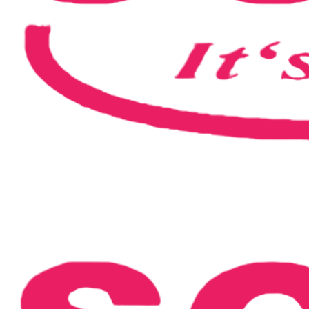
SCREAMZ2022-BerndColor_post