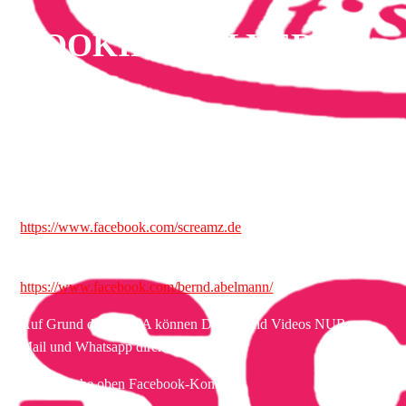
BOOKING - FLYER -
INFOS
Mobil: +49 176 7292 2372
Mail: ba@screamz.de
Facebook [SCREAMZ ]
https://www.facebook.com/screamz.de
Facebook [Bernd Abelmann]
https://www.facebook.com/bernd.abelmann/
Auf Grund der GEMA können Demos und Videos NUR per
Mail und Whatsapp direkt versenden!
ODER siehe oben Facebook-Kontakte