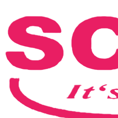
SCREAMZ2022-BerndBlack_post